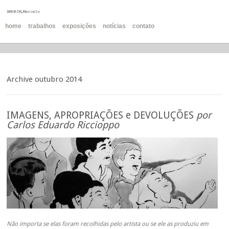
home
trabalhos
exposições
notícias
contato
Archive outubro 2014
IMAGENS, APROPRIAÇÕES e DEVOLUÇÕES
por
Carlos Eduardo Riccioppo
Não importa se elas foram recolhidas pelo artista ou se ele as produziu em